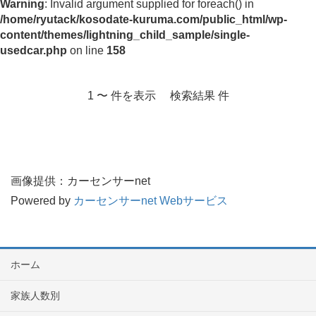
Warning
: Invalid argument supplied for foreach() in
/home/ryutack/kosodate-kuruma.com/public_html/wp-
content/themes/lightning_child_sample/single-
usedcar.php
on line
158
1 〜 件を表示 検索結果 件
画像提供：カーセンサーnet
Powered by
カーセンサーnet Webサービス
ホーム
家族人数別