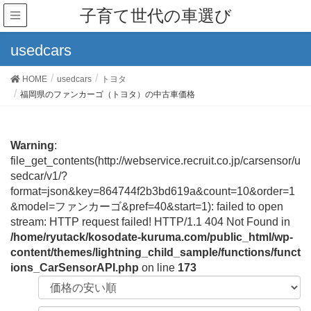
子育て世代の車選び
usedcars
HOME
usedcars
トヨタ
福岡県のファンカーゴ（トヨタ）の中古車価格
Warning
:
file_get_contents(http://webservice.recruit.co.jp/carsensor/u
sedcar/v1/?
format=json&key=864744f2b3bd619a&count=10&order=1
&model=ファンカーゴ&pref=40&start=1): failed to open
stream: HTTP request failed! HTTP/1.1 404 Not Found in
/home/ryutack/kosodate-kuruma.com/public_html/wp-
content/themes/lightning_child_sample/functions/funct
ions_CarSensorAPI.php
on line
173