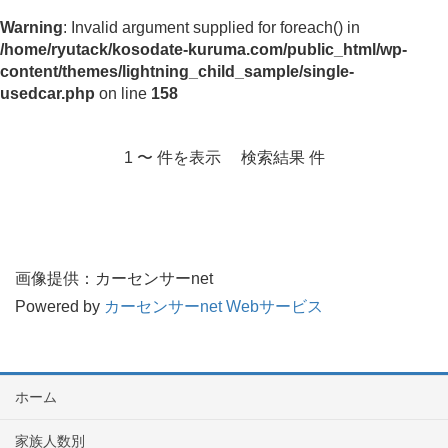
Warning
: Invalid argument supplied for foreach() in
/home/ryutack/kosodate-kuruma.com/public_html/wp-
content/themes/lightning_child_sample/single-
usedcar.php
on line
158
1 〜 件を表示 検索結果 件
画像提供：カーセンサーnet
Powered by
カーセンサーnet Webサービス
ホーム
家族人数別