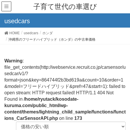
子育て世代の車選び
usedcars
HOME
usedcars
ホンダ
沖縄県のフリードハイブリッド（ホンダ）の中古車価格
Warning
:
file_get_contents(http://webservice.recruit.co.jp/carsensor/u
sedcar/v1/?
format=json&key=864744f2b3bd619a&count=10&order=1
&model=フリードハイブリッド&pref=47&start=1): failed to
open stream: HTTP request failed! HTTP/1.1 404 Not
Found in
/home/ryutack/kosodate-
kuruma.com/public_html/wp-
content/themes/lightning_child_sample/functions/funct
ions_CarSensorAPI.php
on line
173