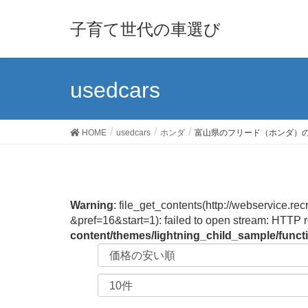
子育て世代の車選び
usedcars
HOME
usedcars
ホンダ
富山県のフリード（ホンダ）
Warning
: file_get_contents(http://webservic
&pref=16&start=1): failed to open stream: HTTP 
content/themes/lightning_child_sample/func