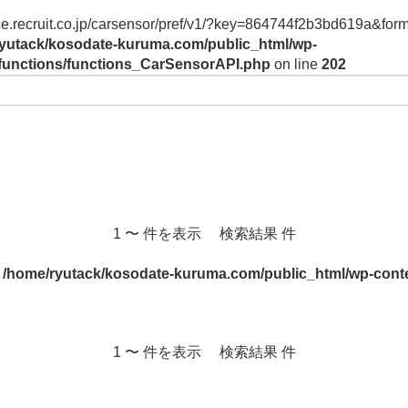
vice.recruit.co.jp/carsensor/pref/v1/?key=864744f2b3bd619a&form
yutack/kosodate-kuruma.com/public_html/wp-
/functions/functions_CarSensorAPI.php
on line
202
1 〜 件を表示 検索結果 件
n
/home/ryutack/kosodate-kuruma.com/public_html/wp-conte
1 〜 件を表示 検索結果 件