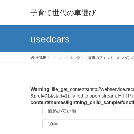
子育て世代の車選び
usedcars
HOME
usedcars
ホンダ
北海道のフィット（ホンダ）
Warning
: file_get_contents(http://webservic
&pref=01&start=1): failed to open stream: HTTP 
content/themes/lightning_child_sample/func