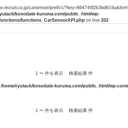
vice.recruit.co.jp/carsensor/pref/v1/?key=864744f2b3bd619a&form
yutack/kosodate-kuruma.com/public_html/wp-
/functions/functions_CarSensorAPI.php
on line
202
1 〜 件を表示 検索結果 件
n
/home/ryutack/kosodate-kuruma.com/public_html/wp-conte
1 〜 件を表示 検索結果 件