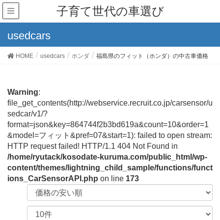
子育て世代の車選び
usedcars
HOME
usedcars
ホンダ
福島県のフィット（ホンダ）の中古車価格
Warning
:
file_get_contents(http://webservice.recruit.co.jp/carsensor/u
sedcar/v1/?
format=json&key=864744f2b3bd619a&count=10&order=1
&model=フィット&pref=07&start=1): failed to open stream:
HTTP request failed! HTTP/1.1 404 Not Found in
/home/ryutack/kosodate-kuruma.com/public_html/wp-
content/themes/lightning_child_sample/functions/funct
ions_CarSensorAPI.php
on line
173