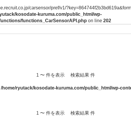
vice.recruit.co.jp/carsensor/pref/v1/?key=864744f2b3bd619a&form
yutack/kosodate-kuruma.com/public_html/wp-
/functions/functions_CarSensorAPI.php
on line
202
1 〜 件を表示 検索結果 件
n
/home/ryutack/kosodate-kuruma.com/public_html/wp-conte
1 〜 件を表示 検索結果 件