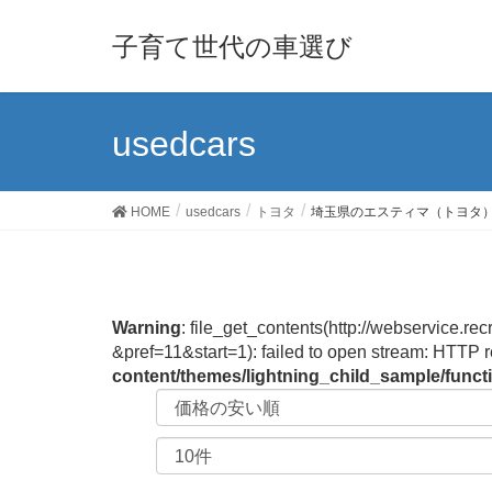
子育て世代の車選び
usedcars
HOME
usedcars
トヨタ
埼玉県のエスティマ（トヨタ
Warning
: file_get_contents(http://webservi
&pref=11&start=1): failed to open stream: HTTP 
content/themes/lightning_child_sample/func