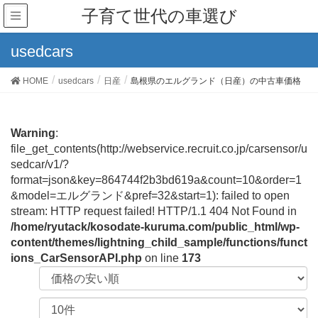
子育て世代の車選び
usedcars
HOME
usedcars
日産
島根県のエルグランド（日産）の中古車価格
Warning
:
file_get_contents(http://webservice.recruit.co.jp/carsensor/u
sedcar/v1/?
format=json&key=864744f2b3bd619a&count=10&order=1
&model=エルグランド&pref=32&start=1): failed to open
stream: HTTP request failed! HTTP/1.1 404 Not Found in
/home/ryutack/kosodate-kuruma.com/public_html/wp-
content/themes/lightning_child_sample/functions/funct
ions_CarSensorAPI.php
on line
173