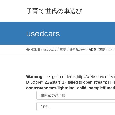
子育て世代の車選び
usedcars
HOME
usedcars
三菱
静岡県のデリカD:5（三菱）の
Warning
: file_get_contents(http://webservic
D:5&pref=22&start=1): failed to open stream: HT
content/themes/lightning_child_sample/func