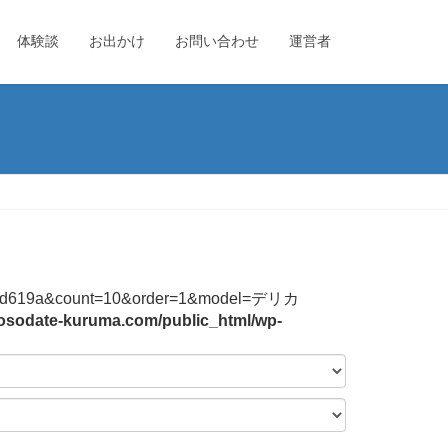
体験談
お出かけ
お問い合わせ
運営者
44f2b3bd619a&count=10&order=1&model=デリカ
osodate-kuruma.com/public_html/wp-