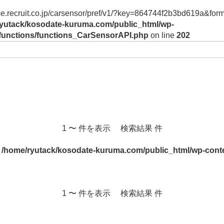
vice.recruit.co.jp/carsensor/pref/v1/?key=864744f2b3bd619a&form
yutack/kosodate-kuruma.com/public_html/wp-
/functions/functions_CarSensorAPI.php
on line
202
1 〜 件を表示 検索結果 件
n
/home/ryutack/kosodate-kuruma.com/public_html/wp-conte
1 〜 件を表示 検索結果 件