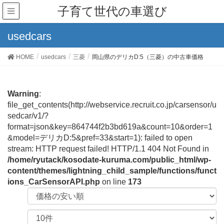
子育て世代の車選び
usedcars
HOME
usedcars
三菱
岡山県のデリカD:5（三菱）の中古車価格
Warning
:
file_get_contents(http://webservice.recruit.co.jp/carsensor/u
sedcar/v1/?
format=json&key=864744f2b3bd619a&count=10&order=1
&model=デリカD:5&pref=33&start=1): failed to open
stream: HTTP request failed! HTTP/1.1 404 Not Found in
/home/ryutack/kosodate-kuruma.com/public_html/wp-
content/themes/lightning_child_sample/functions/funct
ions_CarSensorAPI.php
on line
173