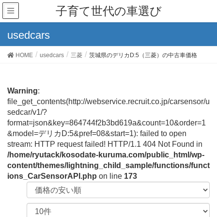
子育て世代の車選び
usedcars
HOME
usedcars
三菱
茨城県のデリカD:5（三菱）の中古車価格
Warning
:
file_get_contents(http://webservice.recruit.co.jp/carsensor/u
sedcar/v1/?
format=json&key=864744f2b3bd619a&count=10&order=1
&model=デリカD:5&pref=08&start=1): failed to open
stream: HTTP request failed! HTTP/1.1 404 Not Found in
/home/ryutack/kosodate-kuruma.com/public_html/wp-
content/themes/lightning_child_sample/functions/funct
ions_CarSensorAPI.php
on line
173