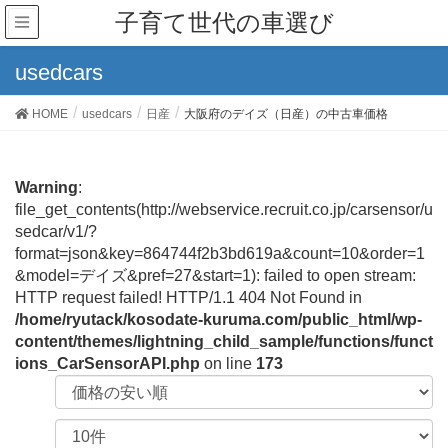
子育て世代の車選び
usedcars
HOME
usedcars
日産
大阪府のデイズ（日産）の中古車価格
Warning
:
file_get_contents(http://webservice.recruit.co.jp/carsensor/u
sedcar/v1/?
format=json&key=864744f2b3bd619a&count=10&order=1
&model=デイズ&pref=27&start=1): failed to open stream:
HTTP request failed! HTTP/1.1 404 Not Found in
/home/ryutack/kosodate-kuruma.com/public_html/wp-
content/themes/lightning_child_sample/functions/funct
ions_CarSensorAPI.php
on line
173