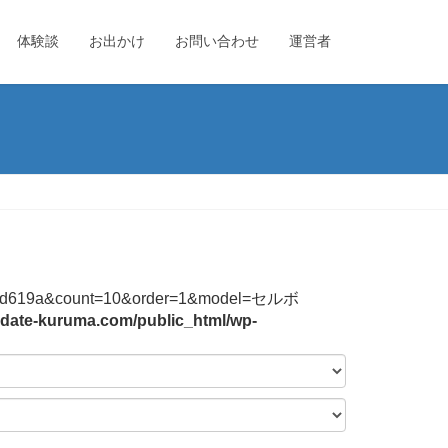
体験談
お出かけ
お問い合わせ
運営者
44f2b3bd619a&count=10&order=1&model=セルボ
date-kuruma.com/public_html/wp-