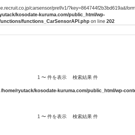
vice.recruit.co.jp/carsensor/pref/v1/?key=864744f2b3bd619a&form
yutack/kosodate-kuruma.com/public_html/wp-
/functions/functions_CarSensorAPI.php
on line
202
1 〜 件を表示 検索結果 件
n
/home/ryutack/kosodate-kuruma.com/public_html/wp-conte
1 〜 件を表示 検索結果 件