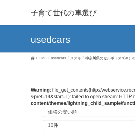
子育て世代の車選び
usedcars
HOME
usedcars
スズキ
神奈川県のセルボ（スズキ）
Warning
: file_get_contents(http://webservic
&pref=14&start=1): failed to open stream: HTTP 
content/themes/lightning_child_sample/func