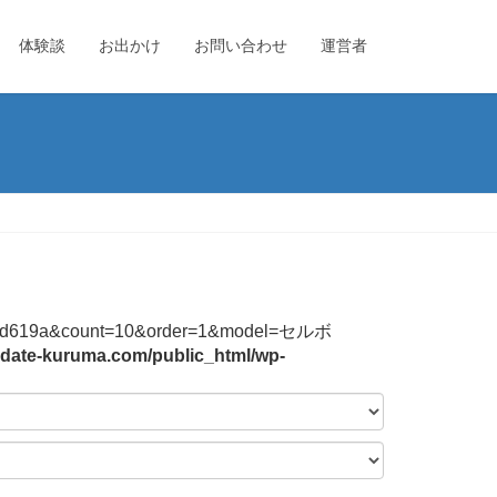
体験談
お出かけ
お問い合わせ
運営者
44f2b3bd619a&count=10&order=1&model=セルボ
date-kuruma.com/public_html/wp-