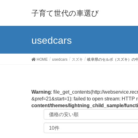
子育て世代の車選び
usedcars
HOME
usedcars
スズキ
岐阜県のセルボ（スズキ）の
Warning
: file_get_contents(http://webservic
&pref=21&start=1): failed to open stream: HTTP 
content/themes/lightning_child_sample/func