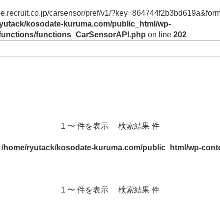
vice.recruit.co.jp/carsensor/pref/v1/?key=864744f2b3bd619a&form
yutack/kosodate-kuruma.com/public_html/wp-
/functions/functions_CarSensorAPI.php
on line
202
1 〜 件を表示 検索結果 件
n
/home/ryutack/kosodate-kuruma.com/public_html/wp-conte
1 〜 件を表示 検索結果 件