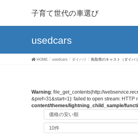
子育て世代の車選び
usedcars
HOME
usedcars
ダイハツ
鳥取県のキャスト（ダイハ
Warning
: file_get_contents(http://webservic
&pref=31&start=1): failed to open stream: HTTP 
content/themes/lightning_child_sample/func