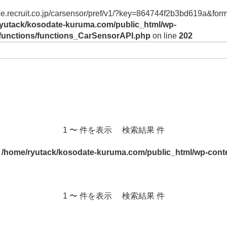
vice.recruit.co.jp/carsensor/pref/v1/?key=864744f2b3bd619a&form
yutack/kosodate-kuruma.com/public_html/wp-
/functions/functions_CarSensorAPI.php
on line
202
1 〜 件を表示 検索結果 件
n
/home/ryutack/kosodate-kuruma.com/public_html/wp-conte
1 〜 件を表示 検索結果 件