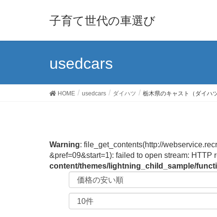
子育て世代の車選び
usedcars
HOME
usedcars
ダイハツ
栃木県のキャスト（ダイハ
Warning
: file_get_contents(http://webservic
&pref=09&start=1): failed to open stream: HTTP 
content/themes/lightning_child_sample/func