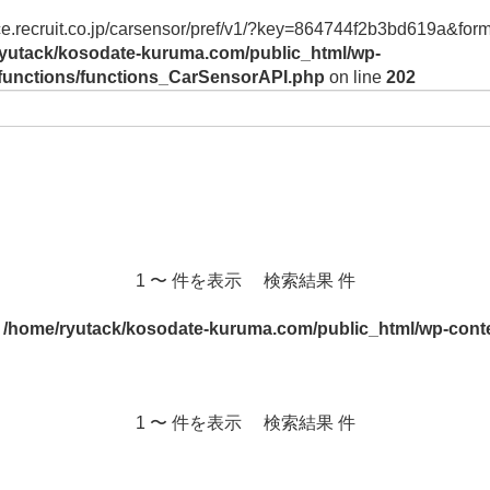
vice.recruit.co.jp/carsensor/pref/v1/?key=864744f2b3bd619a&form
yutack/kosodate-kuruma.com/public_html/wp-
/functions/functions_CarSensorAPI.php
on line
202
1 〜 件を表示 検索結果 件
n
/home/ryutack/kosodate-kuruma.com/public_html/wp-conte
1 〜 件を表示 検索結果 件