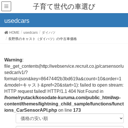
子育て世代の車選び
usedcars
HOME
usedcars
ダイハツ
長野県のキャスト（ダイハツ）の中古車価格
Warning
:
file_get_contents(http://webservice.recruit.co.jp/carsensor/u
sedcar/v1/?
format=json&key=864744f2b3bd619a&count=10&order=1
&model=キャスト&pref=20&start=1): failed to open stream:
HTTP request failed! HTTP/1.1 404 Not Found in
/home/ryutack/kosodate-kuruma.com/public_html/wp-
content/themes/lightning_child_sample/functions/funct
ions_CarSensorAPI.php
on line
173