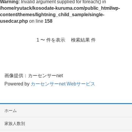
Warning
: Invalid argument supplied for foreach() in
/home/ryutack/kosodate-kuruma.com/public_html/wp-
content/themes/lightning_child_sample/single-
usedcar.php
on line
158
1 〜 件を表示 検索結果 件
画像提供：カーセンサーnet
Powered by
カーセンサーnet Webサービス
ホーム
家族人数別