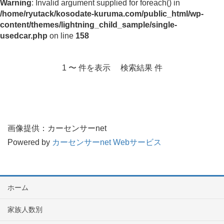
Warning
: Invalid argument supplied for foreach() in
/home/ryutack/kosodate-kuruma.com/public_html/wp-
content/themes/lightning_child_sample/single-
usedcar.php
on line
158
1 〜 件を表示 検索結果 件
画像提供：カーセンサーnet
Powered by
カーセンサーnet Webサービス
ホーム
家族人数別