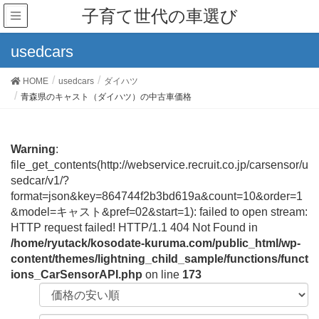
子育て世代の車選び
usedcars
HOME
usedcars
ダイハツ
青森県のキャスト（ダイハツ）の中古車価格
Warning
:
file_get_contents(http://webservice.recruit.co.jp/carsensor/u
sedcar/v1/?
format=json&key=864744f2b3bd619a&count=10&order=1
&model=キャスト&pref=02&start=1): failed to open stream:
HTTP request failed! HTTP/1.1 404 Not Found in
/home/ryutack/kosodate-kuruma.com/public_html/wp-
content/themes/lightning_child_sample/functions/funct
ions_CarSensorAPI.php
on line
173