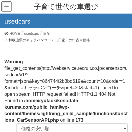
子育て世代の車選び
usedcars
HOME
usedcars
日産
和歌山県のキャラバンコーチ（日産）の中古車価格
Warning
:
file_get_contents(http://webservice.recruit.co.jp/carsensor/u
sedcar/v1/?
format=json&key=864744f2b3bd619a&count=10&order=1
&model=キャラバンコーチ&pref=30&start=1): failed to
open stream: HTTP request failed! HTTP/1.1 404 Not
Found in
/home/ryutack/kosodate-
kuruma.com/public_html/wp-
content/themes/lightning_child_sample/functions/funct
ions_CarSensorAPI.php
on line
173