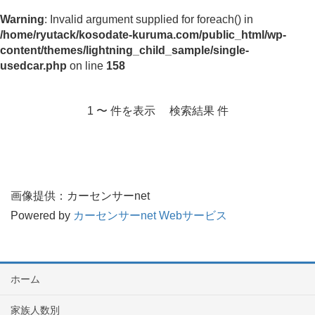
Warning
: Invalid argument supplied for foreach() in
/home/ryutack/kosodate-kuruma.com/public_html/wp-
content/themes/lightning_child_sample/single-
usedcar.php
on line
158
1 〜 件を表示 検索結果 件
画像提供：カーセンサーnet
Powered by
カーセンサーnet Webサービス
ホーム
家族人数別