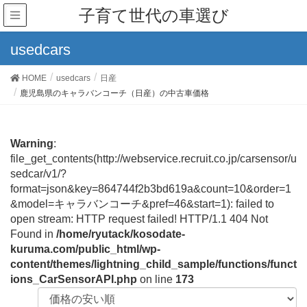
子育て世代の車選び
usedcars
HOME
usedcars
日産
鹿児島県のキャラバンコーチ（日産）の中古車価格
Warning
:
file_get_contents(http://webservice.recruit.co.jp/carsensor/u
sedcar/v1/?
format=json&key=864744f2b3bd619a&count=10&order=1
&model=キャラバンコーチ&pref=46&start=1): failed to
open stream: HTTP request failed! HTTP/1.1 404 Not
Found in
/home/ryutack/kosodate-
kuruma.com/public_html/wp-
content/themes/lightning_child_sample/functions/funct
ions_CarSensorAPI.php
on line
173