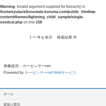
Warning
: Invalid argument supplied for foreach() in
/home/ryutack/kosodate-kuruma.com/public_html/wp-
content/themes/lightning_child_sample/single-
usedcar.php
on line
158
1 〜 件を表示 検索結果 件
画像提供：カーセンサーnet
Powered by
カーセンサーnet Webサービス
ホーム
家族人数別