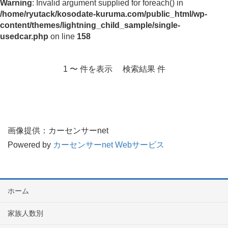
Warning
: Invalid argument supplied for foreach() in
/home/ryutack/kosodate-kuruma.com/public_html/wp-
content/themes/lightning_child_sample/single-
usedcar.php
on line
158
1 〜 件を表示 検索結果 件
画像提供：カーセンサーnet
Powered by
カーセンサーnet Webサービス
ホーム
家族人数別