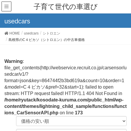
子育て世代の車選び
usedcars
HOME
usedcars
シトロエン
島根県のC４ピカソ（シトロエン）の中古車価格
Warning
:
file_get_contents(http://webservice.recruit.co.jp/carsensor/u
sedcar/v1/?
format=json&key=864744f2b3bd619a&count=10&order=1
&model=C４ピカソ&pref=32&start=1): failed to open
stream: HTTP request failed! HTTP/1.1 404 Not Found in
/home/ryutack/kosodate-kuruma.com/public_html/wp-
content/themes/lightning_child_sample/functions/funct
ions_CarSensorAPI.php
on line
173