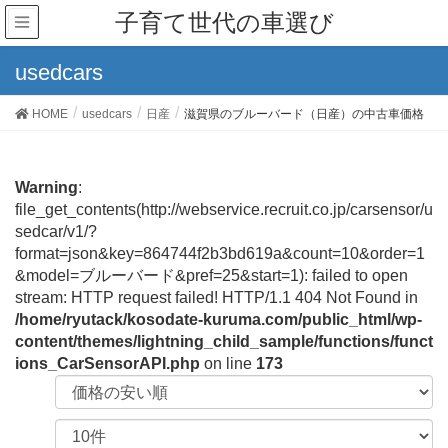
子育て世代の車選び
usedcars
HOME
usedcars
日産
滋賀県のブルーバード（日産）の中古車価格
Warning
:
file_get_contents(http://webservice.recruit.co.jp/carsensor/u
sedcar/v1/?
format=json&key=864744f2b3bd619a&count=10&order=1
&model=ブルーバード&pref=25&start=1): failed to open
stream: HTTP request failed! HTTP/1.1 404 Not Found in
/home/ryutack/kosodate-kuruma.com/public_html/wp-
content/themes/lightning_child_sample/functions/funct
ions_CarSensorAPI.php
on line
173