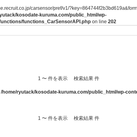
vice.recruit.co.jp/carsensor/pref/v1/?key=864744f2b3bd619a&form
yutack/kosodate-kuruma.com/public_html/wp-
/functions/functions_CarSensorAPI.php
on line
202
1 〜 件を表示 検索結果 件
n
/home/ryutack/kosodate-kuruma.com/public_html/wp-conte
1 〜 件を表示 検索結果 件