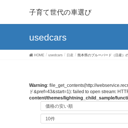
子育て世代の車選び
usedcars
HOME
usedcars
日産
熊本県のブルーバード（日産）
Warning
: file_get_contents(http://webservi
ド&pref=43&start=1): failed to open stream: HTT
content/themes/lightning_child_sample/func