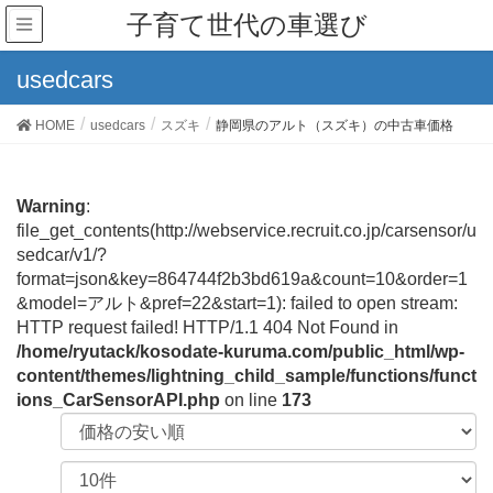
子育て世代の車選び
usedcars
HOME
usedcars
スズキ
静岡県のアルト（スズキ）の中古車価格
Warning
:
file_get_contents(http://webservice.recruit.co.jp/carsensor/u
sedcar/v1/?
format=json&key=864744f2b3bd619a&count=10&order=1
&model=アルト&pref=22&start=1): failed to open stream:
HTTP request failed! HTTP/1.1 404 Not Found in
/home/ryutack/kosodate-kuruma.com/public_html/wp-
content/themes/lightning_child_sample/functions/funct
ions_CarSensorAPI.php
on line
173