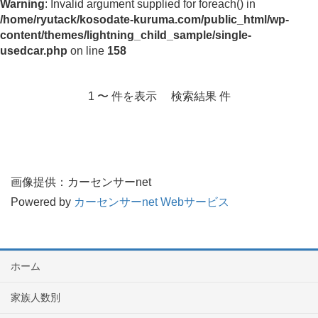
Warning
: Invalid argument supplied for foreach() in
/home/ryutack/kosodate-kuruma.com/public_html/wp-
content/themes/lightning_child_sample/single-
usedcar.php
on line
158
1 〜 件を表示 検索結果 件
画像提供：カーセンサーnet
Powered by
カーセンサーnet Webサービス
ホーム
家族人数別