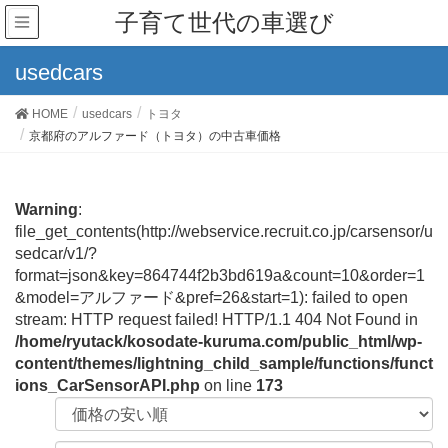
子育て世代の車選び
usedcars
HOME
usedcars
トヨタ
京都府のアルファード（トヨタ）の中古車価格
Warning
:
file_get_contents(http://webservice.recruit.co.jp/carsensor/u
sedcar/v1/?
format=json&key=864744f2b3bd619a&count=10&order=1
&model=アルファード&pref=26&start=1): failed to open
stream: HTTP request failed! HTTP/1.1 404 Not Found in
/home/ryutack/kosodate-kuruma.com/public_html/wp-
content/themes/lightning_child_sample/functions/funct
ions_CarSensorAPI.php
on line
173