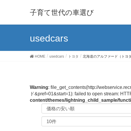
子育て世代の車選び
usedcars
HOME
usedcars
トヨタ
北海道のアルファード（トヨ
Warning
: file_get_contents(http://webservi
ド&pref=01&start=1): failed to open stream: HTT
content/themes/lightning_child_sample/func