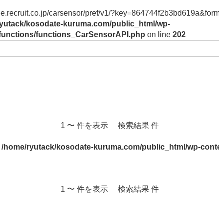
vice.recruit.co.jp/carsensor/pref/v1/?key=864744f2b3bd619a&form
yutack/kosodate-kuruma.com/public_html/wp-
/functions/functions_CarSensorAPI.php
on line
202
1 〜 件を表示 検索結果 件
n
/home/ryutack/kosodate-kuruma.com/public_html/wp-conte
1 〜 件を表示 検索結果 件