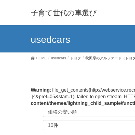
子育て世代の車選び
usedcars
HOME
usedcars
トヨタ
秋田県のアルファード（トヨ
Warning
: file_get_contents(http://webservi
ド&pref=05&start=1): failed to open stream: HTT
content/themes/lightning_child_sample/func