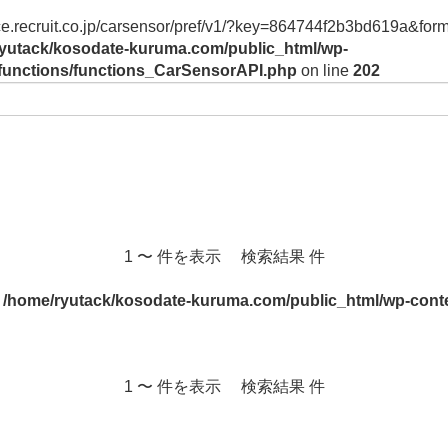
vice.recruit.co.jp/carsensor/pref/v1/?key=864744f2b3bd619a&form
yutack/kosodate-kuruma.com/public_html/wp-
/functions/functions_CarSensorAPI.php
on line
202
1 〜 件を表示 検索結果 件
n
/home/ryutack/kosodate-kuruma.com/public_html/wp-conte
1 〜 件を表示 検索結果 件