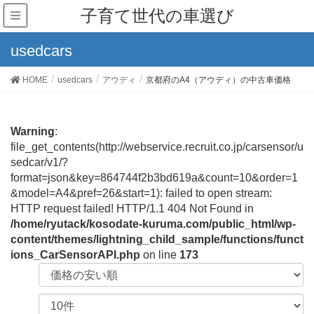
子育て世代の車選び
usedcars
HOME
usedcars
アウディ
京都府のA4（アウディ）の中古車価格
Warning
:
file_get_contents(http://webservice.recruit.co.jp/carsensor/u
sedcar/v1/?
format=json&key=864744f2b3bd619a&count=10&order=1
&model=A4&pref=26&start=1): failed to open stream:
HTTP request failed! HTTP/1.1 404 Not Found in
/home/ryutack/kosodate-kuruma.com/public_html/wp-
content/themes/lightning_child_sample/functions/funct
ions_CarSensorAPI.php
on line
173