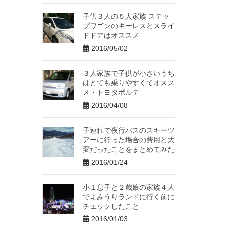
子供３人の５人家族 ステッ
プワゴンのキーレスとスライ
ドドアはオススメ
2016/05/02
３人家族で子供が小さいうち
はとても乗りやすくてオスス
メ・トヨタポルテ
2016/04/08
子連れで夜行バスのスキーツ
アーに行った場合の費用と大
変だったことをまとめてみた
2016/01/24
小１息子と２歳娘の家族４人
でよみうりランドに行く前に
チェックしたこと
2016/01/03