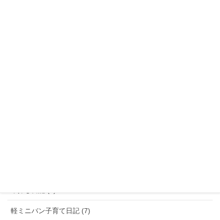
キャンプ (2)
スキー＆スノーボード (2)
家族旅行 (6)
遊び場 (16)
ブログ (13)
ランキング (1)
子育て世代の車選びニュース (3)
朝顔日記 (69)
行ってきた! (2)
車探し日記 (5)
軽ミニバン子育て日記 (7)