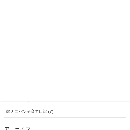
スキー＆スノーボード (2)
家族旅行 (6)
遊び場 (16)
ブログ (13)
ランキング (1)
子育て世代の車選びニュース (3)
朝顔日記 (69)
行ってきた! (2)
車探し日記 (5)
軽ミニバン子育て日記 (7)
アーカイブ