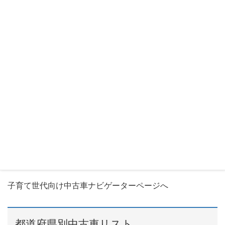
Warning
:
file_get_contents(http://webservice.recruit.co.jp/carsensor/u
sedcar/v1/?
format=json&key=864744f2b3bd619a&count=3&order=1&
model=Vクラス&start=-2): failed to open stream: HTTP
request failed! HTTP/1.1 404 Not Found in
/home/ryutack/kosodate-kuruma.com/public_html/wp-
content/themes/lightning_child_sample/functions/funct
ions_CarSensorAPI.php
on line
173
Warning
: Invalid argument supplied for foreach() in
/home/ryutack/kosodate-kuruma.com/public_html/wp-
content/themes/lightning_child_sample/single-model.php
on line
223
子育て世代向け中古車ナビゲーターページへ
都道府県別中古車リスト