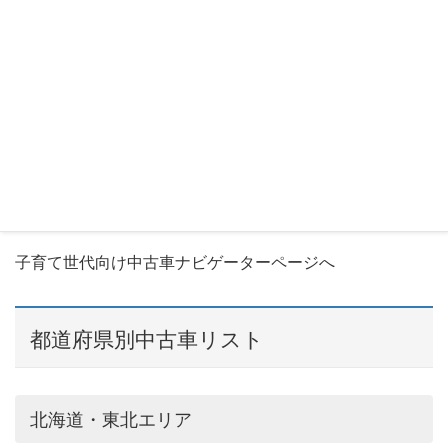
format=json&key=864744f2b3bd619a&count=3&order=1&
model=オデッセイ&start=-2): failed to open stream: HTTP
request failed! HTTP/1.1 404 Not Found in
/home/ryutack/kosodate-kuruma.com/public_html/wp-
content/themes/lightning_child_sample/functions/funct
ions_CarSensorAPI.php
on line
173
Warning
: Invalid argument supplied for foreach() in
/home/ryutack/kosodate-kuruma.com/public_html/wp-
content/themes/lightning_child_sample/single-model.php
on line
223
子育て世代向け中古車ナビゲーターページへ
都道府県別中古車リスト
北海道・東北エリア