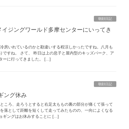
朝顔日記
アメイジングワールド多摩センターにいってき
は冷房いれているのかと勘違いする程涼しかったですね。八月も
りですね。 さて、 昨日は上の息子と屋内型のキッズパーク、ア
ーに行ってきました。 […]
朝顔日記
ョギング休み
のところ、走ろうとすると右足太ももの裏の部分が痛くて張って
スを落として距離を短くして走ってみたものの、一向によくなる
ギングはお休みすることに […]