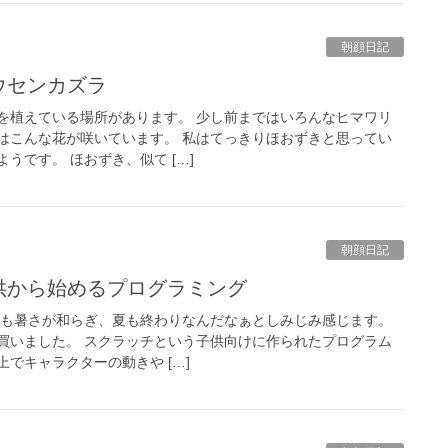
朝顔日記
ウセンカズラ
を植えている場所があります。 少し前まではいろんなヒマワリ
はこんな花が咲いています。 私はてっきりほおずきと思ってい
うです。 ほおずき、似て […]
朝顔日記
子供から始めるプログラミング
朝も暑さが和らぎ、夏も終わりなんだなぁとしみじみ感じます。
買いました。 スクラッチという子供向けに作られたプログラム
でキャラクターの動きや […]