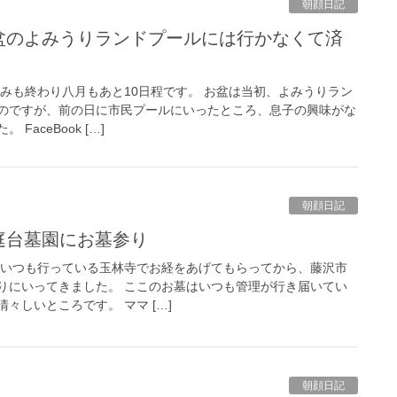
朝顔日記
お盆のよみうりランドプールには行かなくて済
みも終わり八月もあと10日程です。 お盆は当初、よみうりラン
のですが、前の日に市民プールにいったところ、息子の興味がな
aceBook […]
朝顔日記
庭台墓園にお墓参り
はいつも行っている玉林寺でお経をあげてもらってから、藤沢市
りにいってきました。 ここのお墓はいつも管理が行き届いてい
々しいところです。 ママ […]
朝顔日記