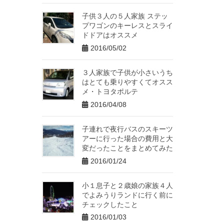
子供３人の５人家族 ステッ
プワゴンのキーレスとスライ
ドドアはオススメ
2016/05/02
３人家族で子供が小さいうち
はとても乗りやすくてオスス
メ・トヨタポルテ
2016/04/08
子連れで夜行バスのスキーツ
アーに行った場合の費用と大
変だったことをまとめてみた
2016/01/24
小１息子と２歳娘の家族４人
でよみうりランドに行く前に
チェックしたこと
2016/01/03