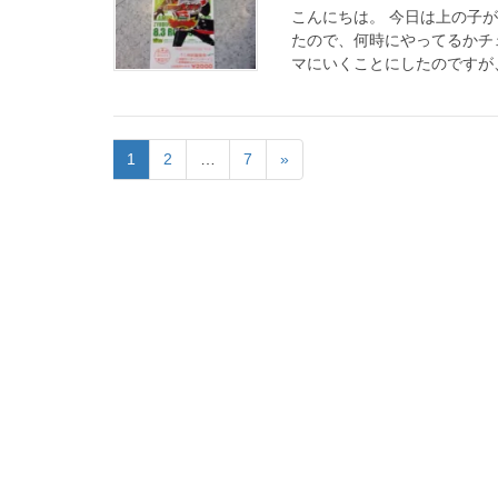
こんにちは。 今日は上の子
たので、何時にやってるかチ
マにいくことにしたのですが、な
1
2
…
7
»