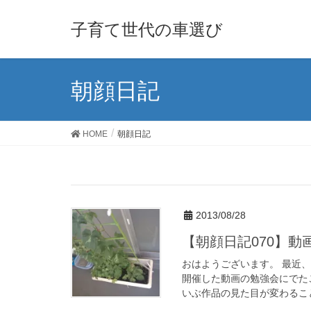
子育て世代の車選び
朝顔日記
HOME
朝顔日記
2013/08/28
【朝顔日記070】動
おはようございます。 最近、
開催した動画の勉強会にでた
いぶ作品の見た目が変わること